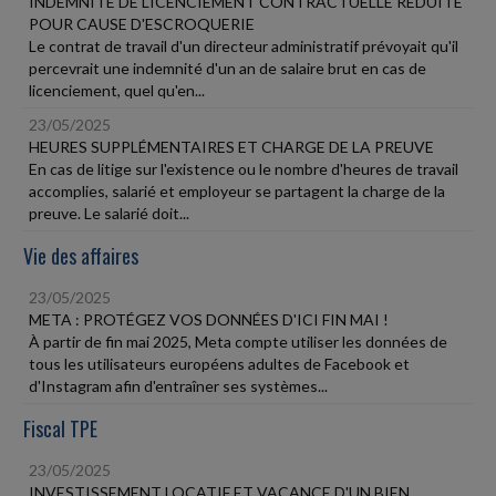
INDEMNITÉ DE LICENCIEMENT CONTRACTUELLE RÉDUITE
POUR CAUSE D'ESCROQUERIE
Le contrat de travail d'un directeur administratif prévoyait qu'il
percevrait une indemnité d'un an de salaire brut en cas de
licenciement, quel qu'en...
23/05/2025
HEURES SUPPLÉMENTAIRES ET CHARGE DE LA PREUVE
En cas de litige sur l'existence ou le nombre d'heures de travail
accomplies, salarié et employeur se partagent la charge de la
preuve. Le salarié doit...
Vie des affaires
23/05/2025
META : PROTÉGEZ VOS DONNÉES D'ICI FIN MAI !
À partir de fin mai 2025, Meta compte utiliser les données de
tous les utilisateurs européens adultes de Facebook et
d'Instagram afin d'entraîner ses systèmes...
Fiscal TPE
23/05/2025
INVESTISSEMENT LOCATIF ET VACANCE D'UN BIEN