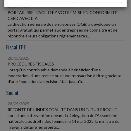
28/05/2025
PORTAIL RSE : FACILITEZ VOTRE MISE EN CONFORMITÉ
CSRD AVEC L'IA
La direction générale des entreprises (DGE) a développé un
portail gratuit qui permet aux entreprises de connaître et de
répondre à leurs obligations réglementaires...
Fiscal TPE
28/05/2025
PROCÉDURES FISCALES
Lorsqu'un contribuable demande à bénéficier d'une
modération, d'une remise ou d'une transaction à titre gracieux
d'une imposition, la décision était jusqu'à...
Social
28/05/2025
REFONTE DE L'INDEX ÉGALITÉ DANS UN FUTUR PROCHE
Lors d'une intervention devant la Délégation de l'Assemblée
nationale aux droits des femmes le 14 mai 2025, la ministre du
Travail a détaillé les projets...