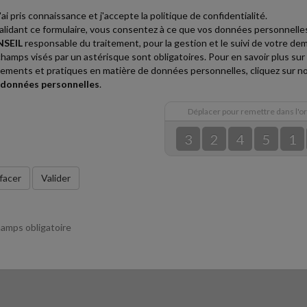
'ai pris connaissance et j'accepte la politique de confidentialité.
alidant ce formulaire, vous consentez à ce que vos données personnelles
SEIL
responsable du traitement, pour la gestion et le suivi de votre de
champs visés par un astérisque sont obligatoires. Pour en savoir plus sur 
tements et pratiques en matière de données personnelles, cliquez sur n
 données personnelles
.
Déplacer pour remettre dans l'o
3
2
4
5
1
facer
Valider
amps obligatoire