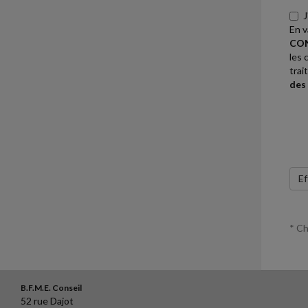
J
En v
CON
les 
trai
des
Ef
* Ch
B.F.M.E. Conseil
52 rue Dajot