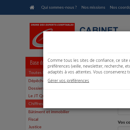
Qui sommes-nous ?
Nos missions
Nos coord
Comme tous les sites de confiance, ce site 
Base documentaire
préférences (veille, newsletter, recherche, 
adaptés à vos attentes. Vous conserverez to
Toutes les actualités
Contact
Gérer vos préférences
Dépêches
Dossiers
Si vo
Le JT Quotidien
Objet 
Chiffres
Bâtiment et immobilier
Fiscal
Vos c
Justice