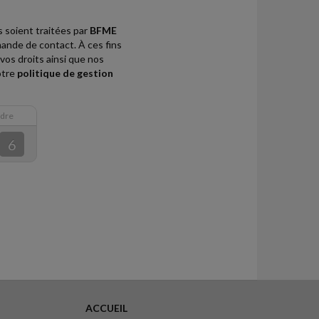
 soient traitées par
BFME
mande de contact. À ces fins
vos droits ainsi que nos
otre
politique de gestion
rdre
6
ACCUEIL