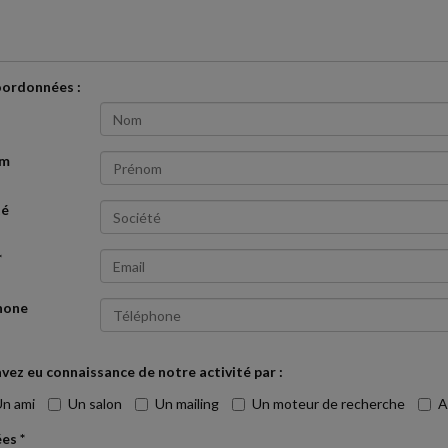
oordonnées :
om
té
*
hone
vez eu connaissance de notre activité par :
n ami
Un salon
Un mailing
Un moteur de recherche
A
es *