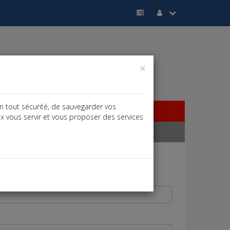
×
n tout sécurité, de sauvegarder vos
ux vous servir et vous proposer des services
cter via ce formulaire