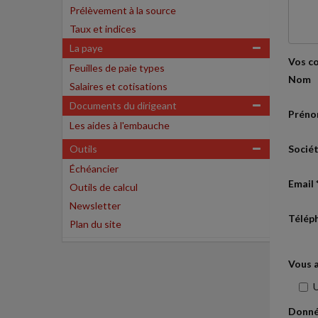
Prélèvement à la source
Taux et indices
La paye
Vos c
Feuilles de paie types
Nom
Salaires et cotisations
Documents du dirigeant
Prén
Les aides à l'embauche
Outils
Socié
Échéancier
Email 
Outils de calcul
Newsletter
Télép
Plan du site
Vous a
U
Donné