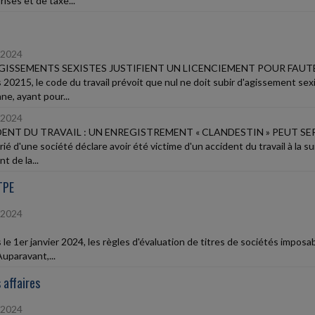
ises et de taxe...
/2024
GISSEMENTS SEXISTES JUSTIFIENT UN LICENCIEMENT POUR FAUT
 20215, le code du travail prévoit que nul ne doit subir d'agissement se
ne, ayant pour...
/2024
ENT DU TRAVAIL : UN ENREGISTREMENT « CLANDESTIN » PEUT SE
arié d'une société déclare avoir été victime d'un accident du travail à la
nt de la...
TPE
/2024
le 1er janvier 2024, les règles d'évaluation de titres de sociétés imposab
uparavant,...
 affaires
/2024