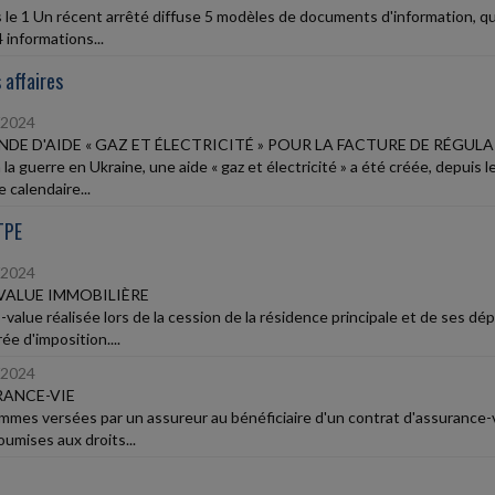
 le 1 Un récent arrêté diffuse 5 modèles de documents d'information, qu
4 informations...
 affaires
/2024
DE D'AIDE « GAZ ET ÉLECTRICITÉ » POUR LA FACTURE DE RÉGUL
 la guerre en Ukraine, une aide « gaz et électricité » a été créée, depuis
 calendaire...
TPE
/2024
VALUE IMMOBILIÈRE
s-value réalisée lors de la cession de la résidence principale et de ses
e d'imposition....
/2024
ANCE-VIE
mmes versées par un assureur au bénéficiaire d'un contrat d'assurance-v
oumises aux droits...