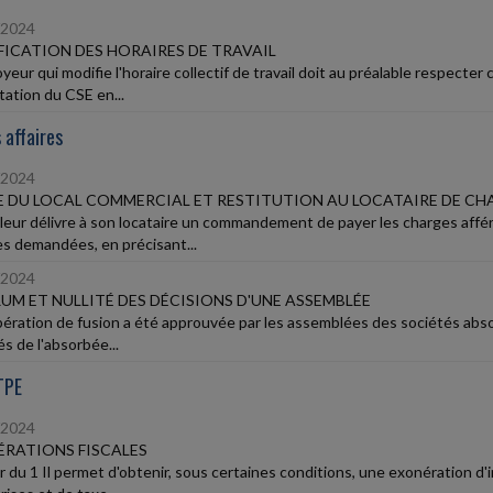
/2024
ICATION DES HORAIRES DE TRAVAIL
yeur qui modifie l'horaire collectif de travail doit au préalable respecter
tation du CSE en...
 affaires
/2024
 DU LOCAL COMMERCIAL ET RESTITUTION AU LOCATAIRE DE CH
lleur délivre à son locataire un commandement de payer les charges affére
 demandées, en précisant...
/2024
M ET NULLITÉ DES DÉCISIONS D'UNE ASSEMBLÉE
ération de fusion a été approuvée par les assemblées des sociétés absor
s de l'absorbée...
TPE
/2024
RATIONS FISCALES
ir du 1 Il permet d'obtenir, sous certaines conditions, une exonération d'