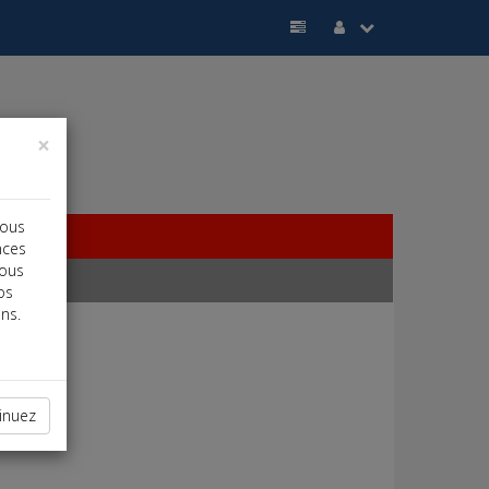
×
vous
nces
vous
os
ns.
inuez