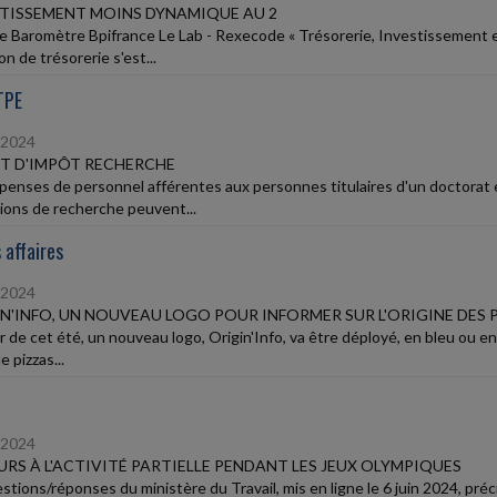
TISSEMENT MOINS DYNAMIQUE AU 2
le Baromètre Bpifrance Le Lab - Rexecode « Trésorerie, Investissement e
on de trésorerie s'est...
TPE
/2024
T D'IMPÔT RECHERCHE
penses de personnel afférentes aux personnes titulaires d'un doctorat 
ions de recherche peuvent...
 affaires
/2024
N'INFO, UN NOUVEAU LOGO POUR INFORMER SUR L'ORIGINE DES
r de cet été, un nouveau logo, Origin'Info, va être déployé, en bleu ou en
e pizzas...
/2024
RS À L'ACTIVITÉ PARTIELLE PENDANT LES JEUX OLYMPIQUES
stions/réponses du ministère du Travail, mis en ligne le 6 juin 2024, pr