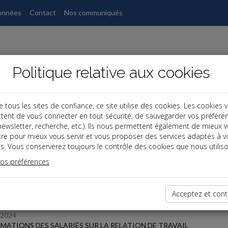
onnées
Contact
Nos communiqués
Politique relative aux cookies
ous les sites de confiance, ce site utilise des cookies. Les cookies 
tent de vous connecter en tout sécurité, de sauvegarder vos préfére
, newsletter, recherche, etc.). Ils nous permettent également de mieux 
s
tre pour mieux vous servir et vous proposer des services adaptés à v
s. Vous conserverez toujours le contrôle des cookies que nous utiliso
 des dernières dépêches
vos préférences
Acceptez et cont
/2024
MATIONS DES SALARIÉS SUR LA RELATION DE TRAVAIL