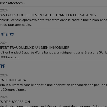
rises affectées...
/2024
VANTAGES COLLECTIFS EN CAS DE TRANSFERT DE SALARIÉS
énieur licencié, après avoir été transféré dans le cadre d'une fusion-abs
n du taux applicable...
 affaires
/2024
FERT FRAUDULEUX D'UN BIEN IMMOBILIER
qu'il est endetté auprès d'une banque, un dirigeant transfère à une SCI l
000 euros....
TPE
/2024
ATION DE 40 %
éfaut ou retard dans le dépôt d'une déclaration est sanctionné par une m
s 30 jours d'une...
/2024
S DE SUCCESSION
 de décès d'une personne, ses héritiers doivent déposer une déclaratio