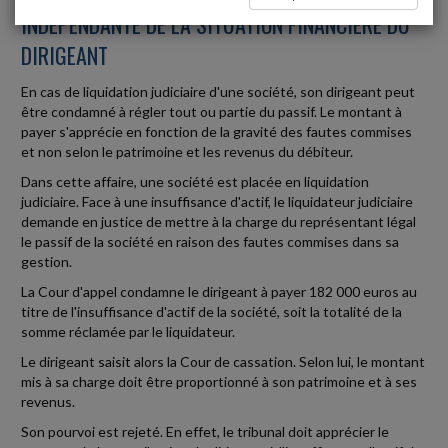
INDÉPENDANTE DE LA SITUATION FINANCIÈRE DU
DIRIGEANT
En cas de liquidation judiciaire d'une société, son dirigeant peut
être condamné à régler tout ou partie du passif. Le montant à
payer s'apprécie en fonction de la gravité des fautes commises
et non selon le patrimoine et les revenus du débiteur.
Dans cette affaire, une société est placée en liquidation
judiciaire. Face à une insuffisance d'actif, le liquidateur judiciaire
demande en justice de mettre à la charge du représentant légal
le passif de la société en raison des fautes commises dans sa
gestion.
La Cour d'appel condamne le dirigeant à payer 182 000 euros au
titre de l'insuffisance d'actif de la société, soit la totalité de la
somme réclamée par le liquidateur.
Le dirigeant saisit alors la Cour de cassation. Selon lui, le montant
mis à sa charge doit être proportionné à son patrimoine et à ses
revenus.
Son pourvoi est rejeté. En effet, le tribunal doit apprécier le