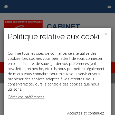
×
Politique relative aux cookies
Comme tous les sites de confiance, ce site utilise des
cookies. Les cookies vous permettent de vous connecter
en tout sécurité, de sauvegarder vos préférences (veille,
Base documentaire
newsletter, recherche, etc.). Ils nous permettent également
de mieux vous connaitre pour mieux vous servir et vous
Dépêches
proposer des services adaptés à vos attentes. Vous
conserverez toujours le contrôle des cookies que nous
utilisons.
j
a
b
Gérer vos préférences
Vie des affaires
Date: 2025-10-31
FAUTES DE GESTION : UNE CONDAMNATION
Acceptez et continuez