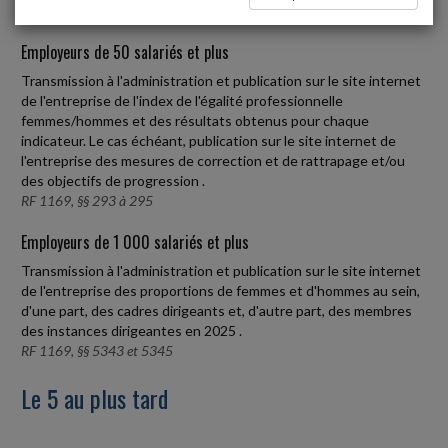
Employeurs de 50 salariés et plus
Transmission à l'administration et publication sur le site internet
de l'entreprise de l'index de l'égalité professionnelle
femmes/hommes et des résultats obtenus pour chaque
indicateur. Le cas échéant, publication sur le site internet de
l'entreprise des mesures de correction et de rattrapage et/ou
des objectifs de progression .
RF 1169, §§ 293 à 295
Employeurs de 1 000 salariés et plus
Transmission à l'administration et publication sur le site internet
de l'entreprise des proportions de femmes et d'hommes au sein,
d'une part, des cadres dirigeants et, d'autre part, des membres
des instances dirigeantes en 2025 .
RF 1169, §§ 5343 et 5345
Le 5 au plus tard