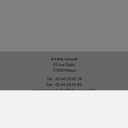
B.F.M.E. Conseil
52 rue Dajot
77000 Melun
Tél. : 01 64 10 42 24
Fax : 01 64 10 42 80
expertcomptable@bfmeconseil.fr
ACCUEIL
PLAN
MENTIONS LÉGALES