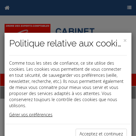
×
Politique relative aux cookies
Comme tous les sites de confiance, ce site utilise des
cookies. Les cookies vous permettent de vous connecter
en tout sécurité, de sauvegarder vos préférences (veille,
Base documentaire
newsletter, recherche, etc.). Ils nous permettent également
de mieux vous connaitre pour mieux vous servir et vous
Dépêches
proposer des services adaptés à vos attentes. Vous
conserverez toujours le contrôle des cookies que nous
utilisons.
j
a
b
Gérer vos préférences
Social
Date: 2022-06-28
DROIT D'ALERTE ÉCONOMIQUE AUX MAINS DU CSE
Acceptez et continuez