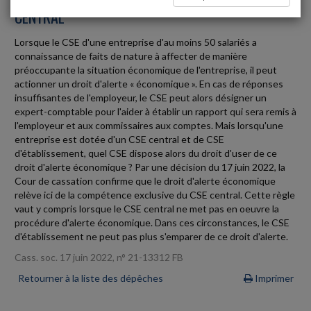
CENTRAL
Lorsque le CSE d'une entreprise d'au moins 50 salariés a
connaissance de faits de nature à affecter de manière
préoccupante la situation économique de l'entreprise, il peut
actionner un droit d'alerte « économique ». En cas de réponses
insuffisantes de l'employeur, le CSE peut alors désigner un
expert-comptable pour l'aider à établir un rapport qui sera remis à
l'employeur et aux commissaires aux comptes. Mais lorsqu'une
entreprise est dotée d'un CSE central et de CSE
d'établissement, quel CSE dispose alors du droit d'user de ce
droit d'alerte économique ? Par une décision du 17 juin 2022, la
Cour de cassation confirme que le droit d'alerte économique
relève ici de la compétence exclusive du CSE central. Cette règle
vaut y compris lorsque le CSE central ne met pas en oeuvre la
procédure d'alerte économique. Dans ces circonstances, le CSE
d'établissement ne peut pas plus s'emparer de ce droit d'alerte.
Cass. soc. 17 juin 2022, n° 21-13312 FB
Retourner à la liste des dépêches
Imprimer