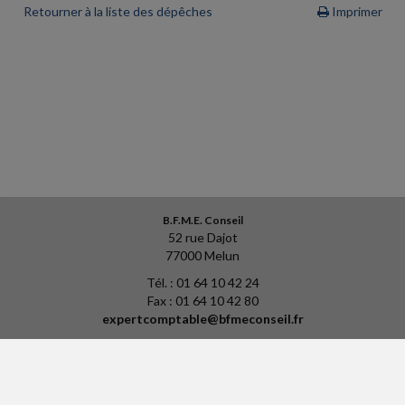
Retourner à la liste des dépêches
Imprimer
B.F.M.E. Conseil
52 rue Dajot
77000 Melun
Tél. : 01 64 10 42 24
Fax : 01 64 10 42 80
expertcomptable@bfmeconseil.fr
ACCUEIL