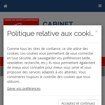
×
Politique relative aux cookies
Comme tous les sites de confiance, ce site utilise des
cookies. Les cookies vous permettent de vous connecter
en tout sécurité, de sauvegarder vos préférences (veille,
Base documentaire
newsletter, recherche, etc.). Ils nous permettent également
de mieux vous connaitre pour mieux vous servir et vous
Dépêches
proposer des services adaptés à vos attentes. Vous
conserverez toujours le contrôle des cookies que nous
utilisons.
j
a
b
Gérer vos préférences
Fiscal TPE
Date: 2021-06-30
SOMMES AU CRÉDIT D'UN COMPTE COURANT
Acceptez et continuez