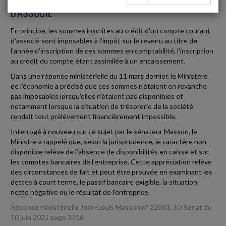
D'ASSOCIÉ
En principe, les sommes inscrites au crédit d'un compte courant
d'associé sont imposables à l'impôt sur le revenu au titre de
l'année d'inscription de ces sommes en comptabilité, l'inscription
au crédit du compte étant assimilée à un encaissement.
Dans une réponse ministérielle du 11 mars dernier, le Ministère
de l'économie a précisé que ces sommes n'étaient en revanche
pas imposables lorsqu'elles n'étaient pas disponibles et
notamment lorsque la situation de trésorerie de la société
rendait tout prélèvement financièrement impossible.
Interrogé à nouveau sur ce sujet par le sénateur Masson, le
Ministre a rappelé que, selon la jurisprudence, le caractère non
disponible relève de l'absence de disponibilités en caisse et sur
les comptes bancaires de l'entreprise. Cette appréciation relève
des circonstances de fait et peut être prouvée en examinant les
dettes à court terme, le passif bancaire exigible, la situation
nette négative ou le résultat de l'entreprise.
Réponse ministérielle Jean-Louis Masson n° 22043, JO Sénat du
10 juin 2021 page 3716